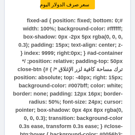
سعر صرف الدولار اليوم
#fixed-ad { position: fixed; bottom: 0;
width: 100%; background-color: #ffffff;
box-shadow: 0px -2px 5px rgba(0, 0, 0,
0.3); padding: 15px; text-align: center; z-
index: 9999; right:0px; } #ad-container {
position: relative; padding-top: 50px; /*
ترك مساحة كافية لزر الإغلاق */ } #close-btn {
position: absolute; top: -40px; right: 15px;
background-color: #007bff; color: white;
border: none; padding: 12px 16px; border-
radius: 50%; font-size: 24px; cursor:
pointer; box-shadow: 0px 4px 8px rgba(0,
0, 0, 0.3); transition: background-color
0.3s ease, transform 0.3s ease; } #close-
btn:hover { background-color: #0056b3;