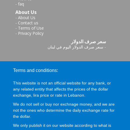
-
faq
About Us
-
About Us
-
Contact us
-
Terms of Use
-
Privacy Policy
سعر صرف الدولار
-
سعر صرف الدولار اليوم في لبنان
Terms and conditions:
This website is not an official website for any bank, or
any related entity that affects the prices of the dollar
exchange, lira price or rate in Lebanon.
We do not sell or buy nor exchnage money, and we are
not the ones who determine the daily exchange rate for
the dollar.
We only publish it on our website according to what is