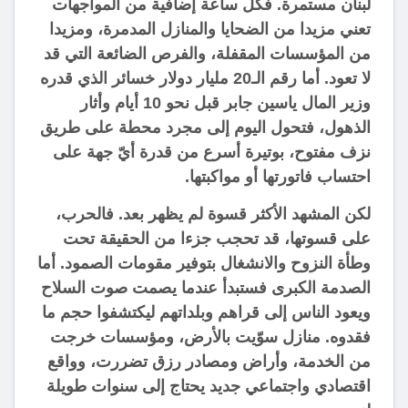
لبنان مستمرة. فكل ساعة إضافية من المواجهات
تعني مزيدا من الضحايا والمنازل المدمرة، ومزيدا
من المؤسسات المقفلة، والفرص الضائعة التي قد
لا تعود. أما رقم الـ20 مليار دولار خسائر الذي قدره
وزير المال ياسين جابر قبل نحو 10 أيام وأثار
الذهول، فتحول اليوم إلى مجرد محطة على طريق
نزف مفتوح، بوتيرة أسرع من قدرة أيّ جهة على
احتساب فاتورتها أو مواكبتها.
لكن المشهد الأكثر قسوة لم يظهر بعد. فالحرب،
على قسوتها، قد تحجب جزءا من الحقيقة تحت
وطأة النزوح والانشغال بتوفير مقومات الصمود. أما
الصدمة الكبرى فستبدأ عندما يصمت صوت السلاح
ويعود الناس إلى قراهم وبلداتهم ليكتشفوا حجم ما
فقدوه. منازل سوّيت بالأرض، ومؤسسات خرجت
من الخدمة، وأراض ومصادر رزق تضررت، وواقع
اقتصادي واجتماعي جديد يحتاج إلى سنوات طويلة