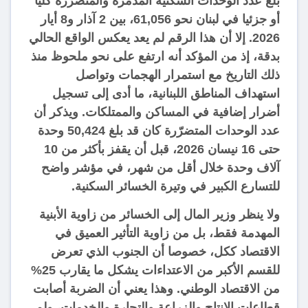
بلغ عدد الوحدات السكنية المدمّرة والمتضرّرة كليا
أو جزئيا في لبنان نحو 61,056، بين 2 آذار و8 أيار
2026. إلا أن هذا الرقم لم يعد يعكس الواقع الحالي
بدقة، إذ من المؤكد أنه ارتفع على نحو ملحوظ منذ
ذلك التاريخ مع استمرار الهجمات وتواصل
استهداف المناطق اللبنانية، ما أدى إلى تسجيل
أضرار إضافية في المساكن والممتلكات. ويذكر أن
عدد الوحدات المتضرّرة كان قد بلغ 50,424 وحدة
حتى 16 نيسان 2026، قبل أن يقفز بأكثر من 10
آلاف وحدة خلال أقل من شهر، في مؤشر واضح
للتسارع الكبير في وتيرة الخسائر السكنية.
ولا ينظر وزير المال إلى الخسائر من زاوية الأبنية
المهدمة فقط، بل من زاوية التأثير العميق في
الاقتصاد ككل، خصوصا أن الجنوب الذي تعرض
للقسم الأكبر من الاعتداءات يشكل ما يقارب 25%
من الاقتصاد الوطني. وهذا يعني أن الضربة أصابت
قطاعات الإنتاج والزراعة والتجارة والخدمات، ولم