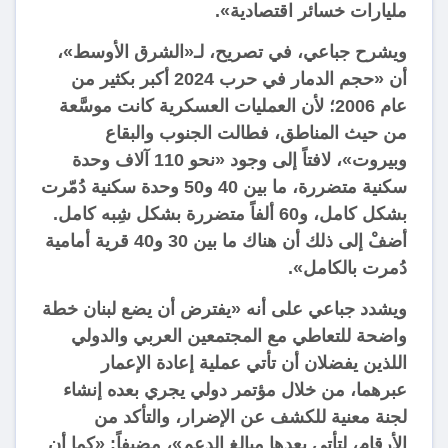
مليارات خسائر اقتصادية».
ويشرح جباعي، في تصريح، لـ«الشرق الأوسط»،
أن «حجم الدمار في حرب 2024 أكبر بكثير من
عام 2006؛ لأن العمليات العسكرية كانت موسَّعة
من حيث المناطق، فطالت الجنوب والبقاع
وبيروت»، لافتاً إلى وجود «نحو 110 آلاف وحدة
سكنية متضررة، ما بين 40 و50 وحدة سكنية دُمّرت
بشكل كامل، و60 ألفاً متضررة بشكل شِبه كامل.
أضفْ إلى ذلك أن هناك ما بين 30 و40 قرية أمامية
دُمرت بالكامل».
ويشدد جباعي على أنه «يفترض أن يضع لبنان خطة
واضحة للتعاطي مع المجتمعين العربي والدولي
اللذين يفضلان أن تأتي عملية إعادة الإعمار
عبرهما، من خلال مؤتمر دولي يجري بعده إنشاء
لجنة معنية للكشف عن الإضرار، والتأكد من
الأرقام، لتأتي بعدها مبالغ الدعم»، مضيفاً: «كما أن