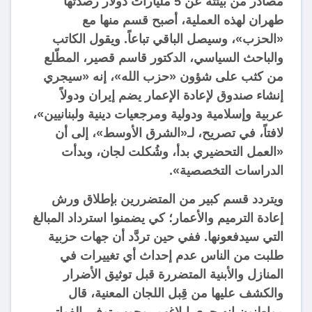
مصادر من بيئته عن 5 مليارات دولار رصدتها
طهران لهذه العملية، أصبح قسم منها مع
«الحزب»، وسيصل الباقي تباعاً. ويقول الكاتب
والباحث السياسي، الدكتور قاسم قصير، المطّلع
من كثب على شؤون «حزب الله»، إنه «سيجري
إنشاء صندوق لإعادة الإعمار يضم إيران ودولاً
عربية وإسلامية ودولية ومرجعيات دينية ولبنانيين»،
لافتاً، في تصريح، لـ«الشرق الأوسط»، إلى أن
«العمل التحضيري بدأ، وشُكلت لجان، وبدأت
الدراسات التخصصية».
ويتردد قسم كبير من المتضررين بإطلاق ورش
إعادة الترميم والأعمار؛ كي يضمنوا استرداد المبالغ
التي سيدفعونها. ففي حين تردَّد أن جهات حزبية
طلبت من الناس عدم إحداث أي تغييرات في
المنازل والأبنية المتضررة قبل توثيق الأضرار
والكشف عليها من قِبل اللجان المعنية، قال
مواطنون إنه جرى إبلاغهم بوجوب توفير الفواتير