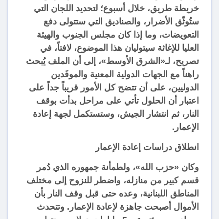
خريطة طريق، خلال أسبوع؛ لتحديد اللجان التي
ستُوثّق الأضرار، والصناديق التي ستتولى دفع
التعويضات، وما إذا كان مجلس الجنوب والهيئة
العليا للإغاثة سيتوليان هذا الموضوع، لافتاً، في
تصريح، لـ«الشرق الأوسط»، إلى أن الملف يُبحث
راهناً مع الجهات الدولية المعنية والموفَدين
الدوليين، على أن تتضح كل الأمور قريباً جداً على
اعتبار أن الحلول تأتي على مراحل بدأت بوقف
النار، ثم انتشار الجيش، وستستكمل لجهة إعادة
الإعمار.
انطلاق دراسات إعادة الإعمار
وكان «حزب الله»، ولطمأنة جمهوره الذي دُمر
قسم كبير من منازله، واضطر للنزوح إلى مختلف
المناطق اللبنانية، وعده حتى قبل وقف النار بأن
الأموال أصبحت جاهزة لإعادة الإعمار. وتتحدث