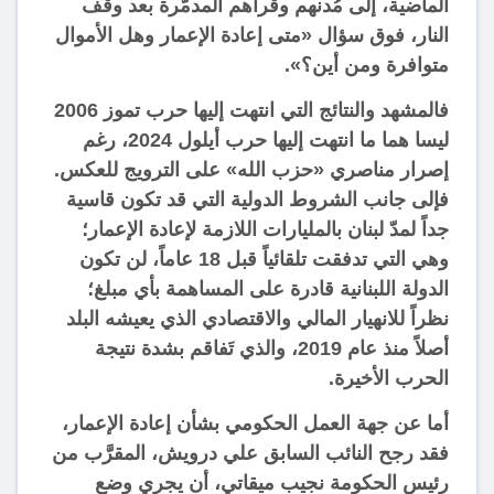
الماضية، إلى مُدنهم وقُراهم المدمَّرة بعد وقف
النار، فوق سؤال «متى إعادة الإعمار وهل الأموال
متوافرة ومن أين؟».
فالمشهد والنتائج التي انتهت إليها حرب تموز 2006
ليسا هما ما انتهت إليها حرب أيلول 2024، رغم
إصرار مناصري «حزب الله» على الترويج للعكس.
فإلى جانب الشروط الدولية التي قد تكون قاسية
جداً لمدّ لبنان بالمليارات اللازمة لإعادة الإعمار؛
وهي التي تدفقت تلقائياً قبل 18 عاماً، لن تكون
الدولة اللبنانية قادرة على المساهمة بأي مبلغ؛
نظراً للانهيار المالي والاقتصادي الذي يعيشه البلد
أصلاً منذ عام 2019، والذي تَفاقم بشدة نتيجة
الحرب الأخيرة.
أما عن جهة العمل الحكومي بشأن إعادة الإعمار،
فقد رجح النائب السابق علي درويش، المقرَّب من
رئيس الحكومة نجيب ميقاتي، أن يجري وضع