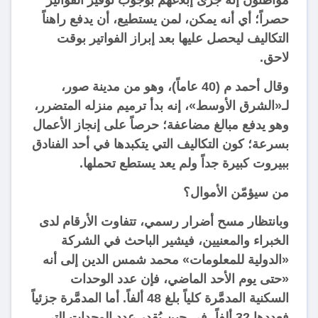
حصراً؛ أي أنه يمكن، لمن يستطيع، أن يدفع راهناً
التكاليف ليحصل عليها بعد إبراز الفواتير بوقت
لاحق.
وقال أحمد م (40 عاماً)، وهو من مدينة صور،
لـ«الشرق الأوسط»، إنه بدأ ترميم منزله المتضرر،
وهو يدفع مبالغ مضاعفة؛ حرصاً على إنجاز الأعمال
بسرعة؛ كون التكاليف التي يتكبدها في أحد الفنادق
ببيروت كبيرة جداً ولم يعد يستطع تحملها.
من سيؤمّن الأموال؟
وبانتظار مسح أضرار رسمي، تتفاوت الأرقام لدى
الخبراء والمعنيين، فيشير الباحث في الشركة
«الدولية للمعلومات» محمد شمس الدين إلى أنه
«حتى يوم الأحد الماضي، فإن عدد الوحدات
السكنية المدمَّرة كلياً بلغ 48 ألفاً. أما المدمَّرة جزئياً
فعددها 32 ألفاً، في حين يُقدر عدد الوحدات التي