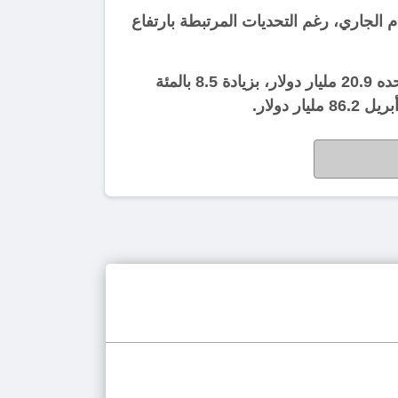
ر الأربعة الأولى من العام الجاري، رغم التحديات المرتبطة بارتفاع
وبحسب بيانات وزارة التجارة التركية ومجلس المصدرين، بلغ إجمالي صادرات البلاد في نيسان الماضي وحده 20.9 مليار دولار، بزيادة 8.5 بالمئة
دولار.