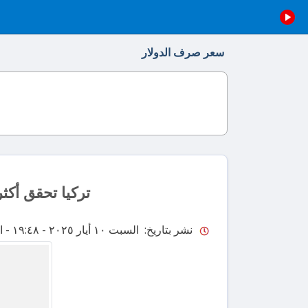
سعر صرف الدولار
تركيا تحقق أكثر من 450 مليون دولار من صادرات السفن و
نشر بتاريخ: السبت ١٠ أيار ٢٠٢٥ - ١٩:٤٨
- 