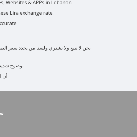
ces, Websites & APPs in Lebanon.
nese Lira exchange rate.
accurate
نحن لا نبيع ولا نشتري ولسنا من يحدد سعر الص
بوضوح شديد ن
أن ا
سع
-
س