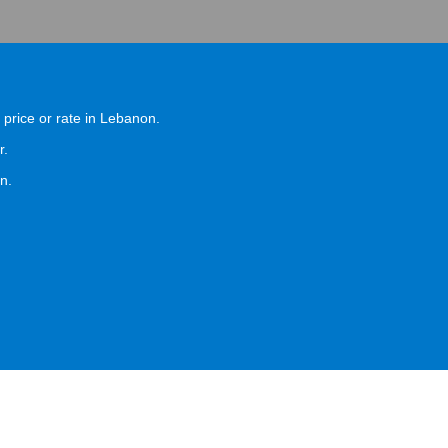
a price or rate in Lebanon.
r.
n.