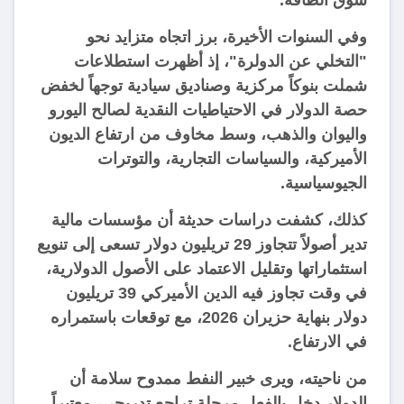
وفي السنوات الأخيرة، برز اتجاه متزايد نحو
"التخلي عن الدولرة"، إذ أظهرت استطلاعات
شملت بنوكاً مركزية وصناديق سيادية توجهاً لخفض
حصة الدولار في الاحتياطيات النقدية لصالح اليورو
واليوان والذهب، وسط مخاوف من ارتفاع الديون
الأميركية، والسياسات التجارية، والتوترات
الجيوسياسية.
كذلك، كشفت دراسات حديثة أن مؤسسات مالية
تدير أصولاً تتجاوز 29 تريليون دولار تسعى إلى تنويع
استثماراتها وتقليل الاعتماد على الأصول الدولارية،
في وقت تجاوز فيه الدين الأميركي 39 تريليون
دولار بنهاية حزيران 2026، مع توقعات باستمراره
في الارتفاع.
من ناحيته، ويرى خبير النفط ممدوح سلامة أن
الدولار دخل بالفعل مرحلة تراجع تدريجي، معتبراً