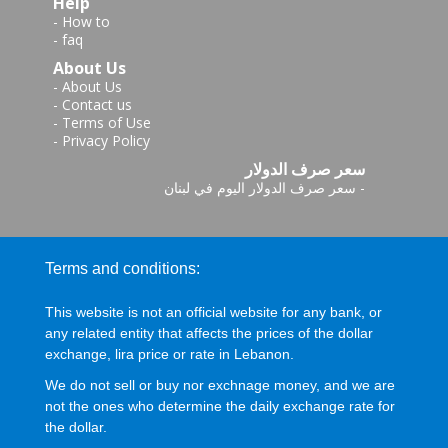
Help
-
How to
-
faq
About Us
-
About Us
-
Contact us
-
Terms of Use
-
Privacy Policy
سعر صرف الدولار
-
سعر صرف الدولار اليوم في لبنان
Terms and conditions:
This website is not an official website for any bank, or
any related entity that affects the prices of the dollar
exchange, lira price or rate in Lebanon.
We do not sell or buy nor exchnage money, and we are
not the ones who determine the daily exchange rate for
the dollar.