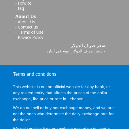
-
How to
-
faq
About Us
-
About Us
-
Contact us
-
Terms of Use
-
Privacy Policy
سعر صرف الدولار
-
سعر صرف الدولار اليوم في لبنان
Terms and conditions:
This website is not an official website for any bank, or
any related entity that affects the prices of the dollar
exchange, lira price or rate in Lebanon.
We do not sell or buy nor exchnage money, and we are
not the ones who determine the daily exchange rate for
the dollar.
We only publish it on our website according to what is