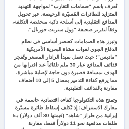
تُعرف باسم "صمامات التقارب" لمواجهة التهديد
المتزايد للطائرات المُسيّرة الرخيصة، عبر تحويل
المدافع التقليدية إلى أسلحة ذكية منخفضة التكلفة،
وفقاً لتقرير صحيفة "وول ستريت جورنال".
وتبرز هذه الصمامات كعنصر أساسي في نظام
الدفاع الجوي لقوات مشاة البحرية الأمريكية
"ماديس"؛ حيث تعمل بمبدأ الرادار المصغر وتُفجر
قذائف المدافع عيار 30 ملم تلقائياً عند اقترابها من
الهدف بمسافة قصيرة دون حاجة لإصابة مباشرة،
مما يرفع كفاءة التدمير بمعدل 5 إلى 10 أضعاف
مقارنة بالقذائف التقليدية.
وتمنح هذه التكنولوجيا كفاءة اقتصادية حاسمة في
معارك الاستنزاف؛ إذ يُكلف إسقاط طائرة مسيّرة
إيرانية من طراز "شاهد" (قيمتها 30 ألف دولار) بـ5
طلقات مدفعية نحو 11 دولاراً فقط، مقارنة