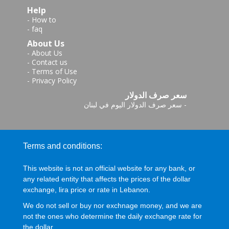
Help
-
How to
-
faq
About Us
-
About Us
-
Contact us
-
Terms of Use
-
Privacy Policy
سعر صرف الدولار
-
سعر صرف الدولار اليوم في لبنان
Terms and conditions:
This website is not an official website for any bank, or
any related entity that affects the prices of the dollar
exchange, lira price or rate in Lebanon.
We do not sell or buy nor exchnage money, and we are
not the ones who determine the daily exchange rate for
the dollar.