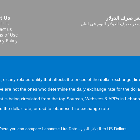
ر صرف الدولار
t Us
عر صرف الدولار اليوم في لبنان
t Us
act us
s of Use
cy Policy
, or any related entity that affects the prices of the dollar exchange, lir
 are not the ones who determine the daily exchange rate for the dolla
at is being circulated from the top Sources, Websites & APPs in Lebano
 the dollar rate, or usd to lebanese Lira exchange rate.
) Where you can compare Lebanese Lira Rate - الدولار اليوم to US Dollars