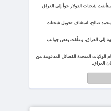
تأنفت شحنات الدولار جواً إلى العراق
 محمد صالح، استئناف تحويل شحنات
فت في نيسان شحنة نقدية بقيمة نحو 500 مليون دولار متجهة إلى العراق، وعلّقت بعض جوانب
هام الولايات المتحدة الفصائل المدعومة من
ن العراق.