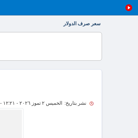
سعر صرف الدولار
نشر بتاريخ: الخميس ٢ تموز ٢٠٢٦ - ١٢:٢١
-