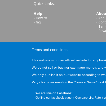
Quick Links:
Help
Abou
-
How to
-
Abou
-
faq
-
Cont
-
Term
-
Priva
Terms and conditions:
This website is not an official website for any bank
We do not sell or buy nor exchnage money, and we
We only publish it on our website according to wh
Very clearly we mention the "Source Name" next to
We are live on Facebook:
Go like our facebook page: (
Compare Lira Rate