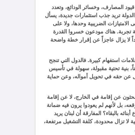
بين قيود المصارف، وخسائر الودائع، وتعدد
 الدولة تريد جذب استثمارات جديدة، يسأل
ى الامتيازات الضريبية وحدها، ولا على
أزمة تجربة. هناك مودعون خسروا القدرة
ً لا يزال عاجزاً عن إقرار خطة واضحة
ارها يطرحان علامات استفهام كبيرة. فالدول التي تنجح
مناً، بنية تحتية مقبولة، سهولة في تأسيس
 بل عن حقه في تحويل أمواله، وعن حماية
يبحثون عن إقامة في الخارج، لا عن إقامة
عه، بل لأنهم لم يعودوا يرون فيه ضمانة
نائه بالبقاء؟ المفارقة أن لبنان يريد
ية لا تزال محدودة، كلفة التشغيل مرتفعة،