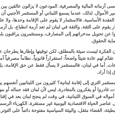
احدة من أقسى أزماته المالية والمصرفية. المودعون لا يزالون عالقين 
ر الأموال. لذلك، عندما يسمع اللبناني أو المستثمر الأجنبي أن
العقدة الأساسية. فالاستثمار لا يقوم على الإقامة وحدها، ولا عل
ثمار يقوم على الثقة. والثقة في لبنان لم تعد أزمة انطباع، بل 
ا عن تحويل مدخراتهم إلى المصارف، ومستثمرون يراقبون بلدا
اية الحقوق.
ر اقتصادية متابعة تقول لـ"لبنان24″ إن الفكرة ليست سيئة بالمطلق، لكن توقيتها وإط
ّم لهم عادة شيئاً واضحاً: استقراراً قانونياً، نظاماً مصرفياً آ
زاعات. أما في لبنان، فالمستثمر لا يسأل فقط عن حق الإقامة،
ذا أراد.
ستثمر الثري إلى إقامة لبنانية؟ كثيرون من اللبنانيين أنفسهم 
غادروا أو يفكرون بالمغادرة، ليس لأن لبنان فقد جماله أو موق
اله في السوق اللبنانية، في وقت لم ينجح لبنان بعد في إقناع أب
 عناصر الحياة الاقتصادية اليومية غير مستقرة. الكهرباء الرسم
طيئة، القضاء مثقل، والبيئة السياسية مفتوحة دائماً على التوتر.