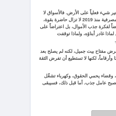
ير شيء فعلياً على الأرض. فالأسواق لا
تنخدع طويلاً بالعناوين. المستثمرون يريدون القوانين، لكنهم عايشوا أيضاً التجارب السابقة. وتجربة لبنان المصرفية منذ 2019 لا تزال حاضرة بقوة،
اً لفكرة جذب الأموال، بل اعتراضاً على
 إقامة، عليه أن يسأل لماذا غادر أبناؤه، ولماذا توقفت
 يعرض مفتاح بيت جميل، لكنه لم يصلح بعد
أرقاماً، لكنها لا تستطيع أن تفرض الثقة
قة، وقضاء يحمي الحقوق، وكهرباء تشغّل
تصبح عامل جذب. أما قبل ذلك، فسيبقى