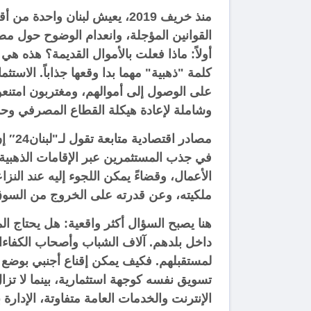
منذ خريف 2019، يعيش لبنان و
القوانين المؤجلة، وانعدام الوضوح حول مصي
أولاً: ماذا فعلت بالأموال القديمة؟ هذه هي 
كلمة "ذهبية" مهما بدا وقعها جذاباً. الاست
على الوصول إلى أموالهم، ومغتربون امتنعو
وشاملة لإعادة هيكلة القطاع المصرفي وحم
مصاد
في جذب المستثمرين عبر الإقامات الذهبية تقد
الأعمال، وقضاءً يمكن اللجوء إليه عند الن
ملكيته، وعن قدرته على الخروج من السوق إ
هنا يصبح السؤال أكثر واقعية: هل يحتاج الم
داخل بلدهم. آلاف الشباب وأصحاب الكفاءات 
لمستقبلهم. فكيف يمكن إقناع أجنبي بوضع أمو
تسويق نفسه كوجهة استثمارية، بينما لا تزال
الإنترنت والخدمات العامة متفاوتة، الإدارة ب