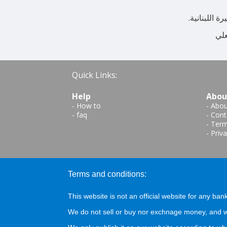
 اللبنانية.
علي
Quick Links:
Help
Abou
-
How to
-
Abou
-
faq
-
Cont
-
Term
-
Priva
Terms and conditions:
This website is not an official website for any bank
We do not sell or buy nor exchnage money, and we