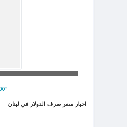
"500 ألف دولار" في بلد فقد الثقة.. هل من يغامر بـ"الاقامة الذهبية"؟
اخبار سعر صرف الدولار في لبنان