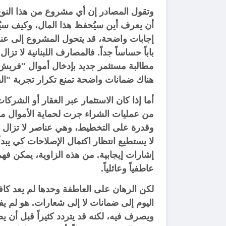
وتقول المصادر إن أي مشروع من هذا النوع 
أن يعرف أين سيُحفظ هذا المال، وكيف سيُ
إجابات واضحة، قد يتحول المشروع إلى عنوا
باباً حساساً جداً. فالمصارف اللبنانية لا 
مطالبة مستثمر جديد بإدخال أموال "فريش" إ
هناك ضمانات واضحة تمنع تكرار تجربة "ال
أما إذا كان الاستثمار عبر العقار أو الشر
من عمليات الشراء جرت لحماية الأموال م
وقدرة على التخطيط، وهي عناصر لا تزال ضع
لا يستطيع انتظار اكتمال الإصلاحات كي يبدأ
إشارات إيجابية. من هذه الزاوية، يمكن فهم
عاطفياً وعائلياً.
لكن الرهان على العاطفة وحدها لم يعد كافي
اليوم إلى ضمانات لا إلى شعارات. هو لم يف
ويصرف فيه، لكنه قد يتردد كثيراً قبل أن يض