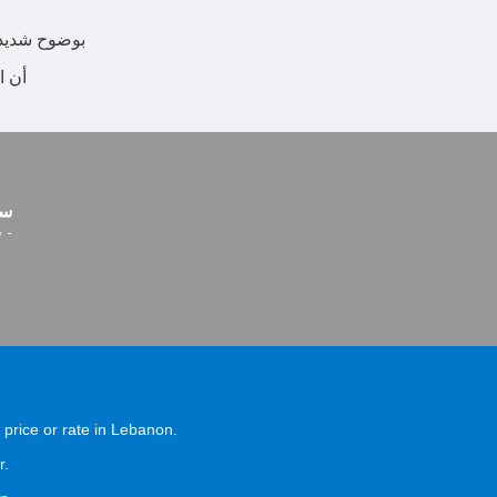
بوضوح شديد ن
أن ا
سع
-
س
a price or rate in Lebanon.
r.