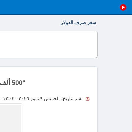
سعر صرف الدولار
"500 ألف دولار" في بلد فقد الثقة.. هل من يغامر بـ"الاقامة الذهبية"؟
نشر بتاريخ: الخميس ٩ تموز ٢٠٢٦ - ١٢:٠٢
-