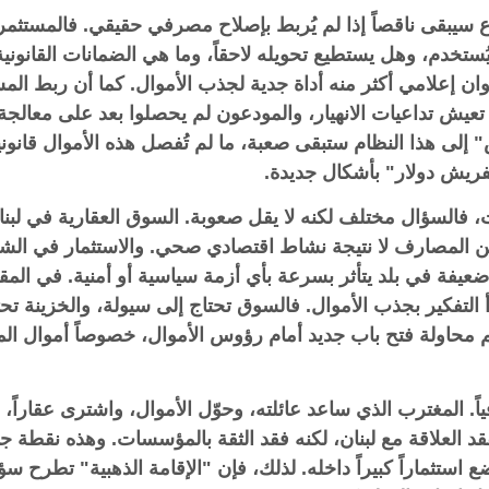
سيبقى ناقصاً إذا لم يُربط بإصلاح مصرفي حقيقي. فالمستثمر ل
ستخدم، وهل يستطيع تحويله لاحقاً، وما هي الضمانات القانون
ن إعلامي أكثر منه أداة جدية لجذب الأموال. كما أن ربط الم
تزال تعيش تداعيات الانهيار، والمودعون لم يحصلوا بعد على معال
لى هذا النظام ستبقى صعبة، ما لم تُفصل هذه الأموال قانونياً 
فريش دولار" بأشكال جديدة.
كات، فالسؤال مختلف لكنه لا يقل صعوبة. السوق العقارية في لبن
ن المصارف لا نتيجة نشاط اقتصادي صحي. والاستثمار في الشر
يفة في بلد يتأثر بسرعة بأي أزمة سياسية أو أمنية. في المق
 التفكير بجذب الأموال. فالسوق تحتاج إلى سيولة، والخزينة تحت
 محاولة فتح باب جديد أمام رؤوس الأموال، خصوصاً أموال المغت
اً. المغترب الذي ساعد عائلته، وحوّل الأموال، واشترى عقاراً،
قد العلاقة مع لبنان، لكنه فقد الثقة بالمؤسسات. وهذه نقطة جو
ع استثماراً كبيراً داخله. لذلك، فإن "الإقامة الذهبية" تطرح سؤ