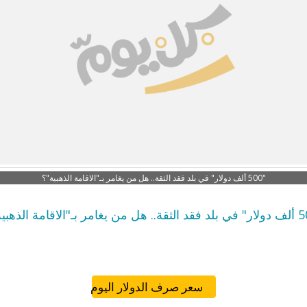
"500 ألف دولار" في بلد فقد الثقة.. هل من يغامر بـ"الاقامة الذهبية"؟
سعر صرف الدولار اليوم